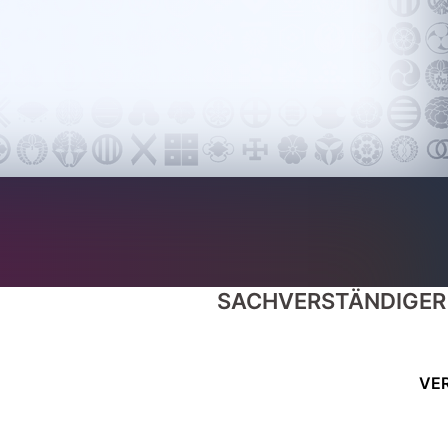
SACHVERSTÄNDIGER 
VE