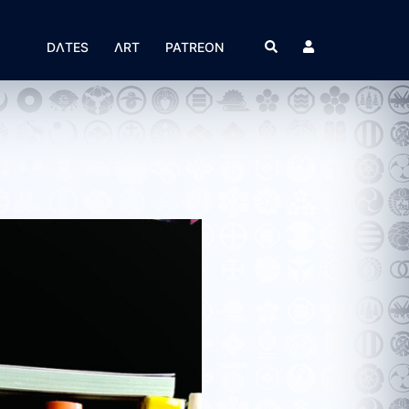
Suche
DΛTES
ΛRT
PATREON