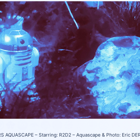
S AQUASCAPE – Starring: R2D2 – Aquascape & Photo: Eric 