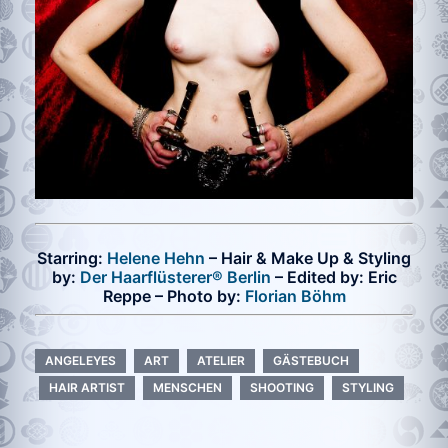
Starring:
Helene Hehn
– Hair & Make Up & Styling
by:
Der Haarflüsterer® Berlin
– Edited by: Eric
Reppe – Photo by:
Florian Böhm
ANGELEYES
ART
ATELIER
GÄSTEBUCH
HAIR ARTIST
MENSCHEN
SHOOTING
STYLING