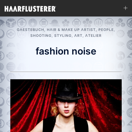
Zum
Men
Inhalt
ums
springen
GΛESTEBUCH
,
HΛIR & MΛKE UP ΛRTIST
,
PEOPLE
,
SHOOTING
,
STYLING
,
ΛRT
,
ΛTELIER
fashion noise