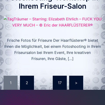
Ihrem Friseur-Salon
Frische Fotos für Friseure Der Haarflüsterer® bietet
Ihnen die Möglichkeit, bei einem Fotoshooting in Ihrem
Friseursalon bei Ihrem Event, Ihre kreativen
Frisuren, Ihre Gäste, […]
Seitennummerierung
1
2
…
17
>
der
Beiträge