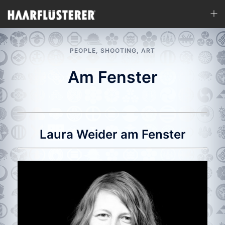
Zum
Men
Inhalt
ums
springen
PEOPLE
,
SHOOTING
,
ΛRT
Am Fenster
Laura Weider am Fenster