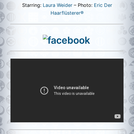
Starring:
Laura Weider
– Photo:
Eric Der
Haarflüsterer®