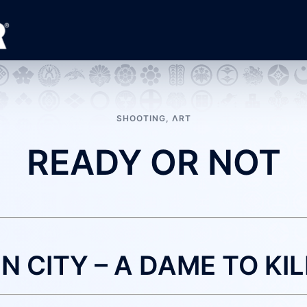
SHOOTING
,
ΛRT
READY OR NOT
N CITY – A DAME TO KI