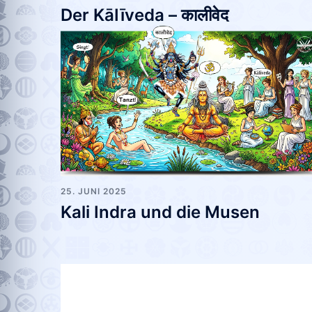
Der KāIīveda – कालीवेद
25. JUNI 2025
Kali Indra und die Musen