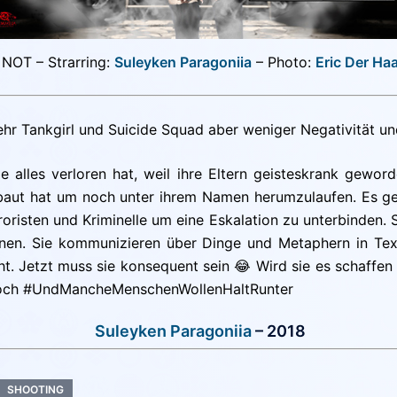
NOT – Strarring:
Suleyken Paragoniia
– Photo:
Eric Der Haa
hr Tankgirl und Suicide Squad aber weniger Negativität un
die alles verloren hat, weil ihre Eltern geisteskrank gewo
gebaut hat um noch unter ihrem Namen herumzulaufen. Es g
roristen und Kriminelle um eine Eskalation zu unterbinden.
heinen. Sie kommunizieren über Dinge und Metaphern in Tex
cht. Jetzt muss sie konsequent sein 😂 Wird sie es schaffen
och #UndMancheMenschenWollenHaltRunter
Suleyken Paragoniia
– 2018
SHOOTING