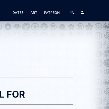
Suche
DΛTES
ΛRT
PATREON
LL FOR