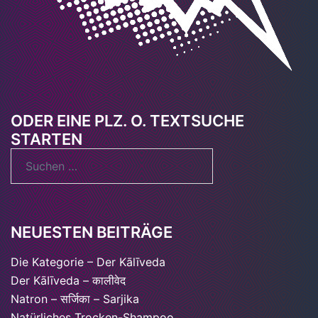
ODER EINE PLZ. O. TEXTSUCHE
STARTEN
Suchen
nach:
NEUESTEN BEITRÄGE
Die Kategorie – Der Kālīveda
Der KāIīveda – कालीवेद
Natron – सर्जिका – Sarjika
Natürliches Trocken-Shampoo