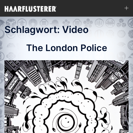
Zum
Men
Inhalt
ums
springen
Schlagwort:
Video
The London Police