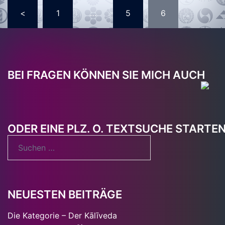
Seitennummerierung
<
1
…
5
6
der
Beiträge
BEI FRAGEN KÖNNEN SIE MICH AUCH
ODER EINE PLZ. O. TEXTSUCHE STARTE
Suchen
nach:
NEUESTEN BEITRÄGE
Die Kategorie – Der Kālīveda