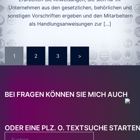
Unternehmen aus den gesetzlichen, behörlichen und
sonstigen Vorschriften ergeben und den Mitarbeitern
als Handlungsanweisungen zur […]
Seitennummerierung
1
2
3
>
der
Beiträge
BEI FRAGEN KÖNNEN SIE MICH AUCH
ODER EINE PLZ. O. TEXTSUCHE STARTE
Suchen