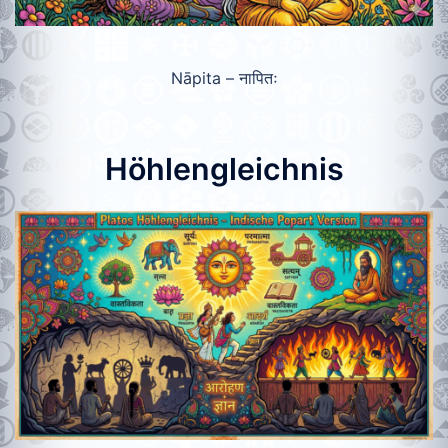
Nāpita – नापितः
Höhlengleichnis