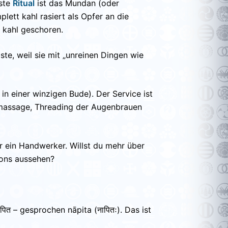
este
Ritual
ist das Mundan (oder
lett kahl rasiert als Opfer an die
f kahl geschoren.
aste, weil sie mit „unreinen Dingen wie
in einer winzigen Bude). Der Service ist
tsmassage, Threading der Augenbrauen
nur ein Handwerker. Willst du mehr über
lons aussehen?
पित – gesprochen nāpita (नापितः). Das ist