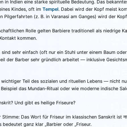
 in Indien eine starke spirituelle Bedeutung. Das bekannt
ines Kindes, oft im
Tempel
. Dabei wird der Kopf meist komp
n Pilgerfahrten (z. B. in Varanasi am Ganges) wird der Kop
haftlichen Rolle gelten Barbiere traditionell als niedrige K
n Kontakt kommen.
sind sehr einfach (oft nur ein Stuhl unter einem Baum oder 
weil der Barber sehr gründlich arbeitet — inklusive Gesich
ein wichtiger Teil des sozialen und rituellen Lebens — nicht 
Beispiel das Mundan-Ritual oder wie moderne indische Sa
nskrit? Und gibt es heilige Friseure?
r Stimme: Das Wort für Friseur im klassischen Sanskrit ist ना
 bedeutet ganz klar „Barbier oder „Friseur.