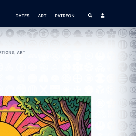
Suche
DΛTES
ΛRT
PATREON
ATIONS
,
ΛRT