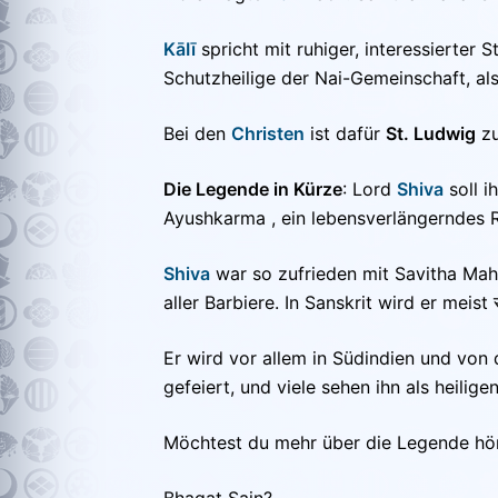
KāIī
spricht mit ruhiger, interessierter
Schutzheilige der Nai-Gemeinschaft, also
Bei den
Christen
ist dafür
St. Ludwig
zu
Die Legende in Kürze
: Lord
Shiva
soll i
Ayushkarma , ein lebensverlängerndes R
Shiva
war so zufrieden mit Savitha Maha
aller Barbiere. In Sanskrit wird er meist 
Er wird vor allem in Südindien und von
gefeiert, und viele sehen ihn als heilig
Möchtest du mehr über die Legende hören
Bhagat Sain?