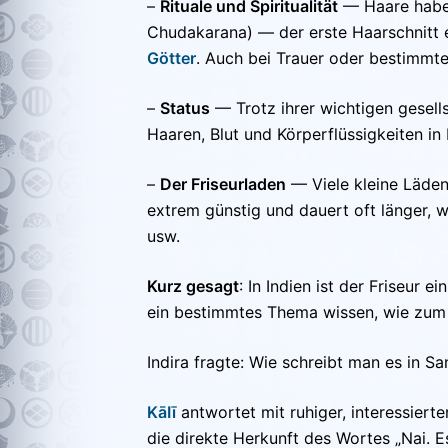
–
Rituale und Spiritualität
— Haare haben
Chudakarana) — der erste Haarschnitt e
Götter
. Auch bei Trauer oder bestimmte
–
Status
— Trotz ihrer wichtigen gesellsc
Haaren, Blut und Körperflüssigkeiten i
–
Der Friseurladen
— Viele kleine Läden 
extrem günstig und dauert oft länger, 
usw.
Kurz gesagt
: In Indien ist der Friseur 
ein bestimmtes Thema wissen, wie zum 
Indira fragte: Wie schreibt man es in Sa
KāIī
antwortet mit ruhiger, interessierte
die direkte Herkunft des Wortes „Nai. Es