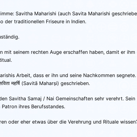
 Stimme: Savitha Maharishi (auch Savita Maharishi geschrie
 der traditionellen Friseure in Indien.
ständig.
hn mit seinem rechten Auge erschaffen haben, damit er ihm 
itual.
rishis Arbeit, dass er ihn und seine Nachkommen segnete. D
सविता महर्षि (Savitā Maharṣi) geschrieben.
 den Savitha Samaj / Nai Gemeinschaften sehr verehrt. Sein
en Patron ihres Berufsstandes.
 oder eher etwas über die Verehrung und Rituale wissen? Du