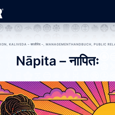
IKON
,
KALIVEDA – कालीवेद –
,
MANAGEMENTHANDBUCH
,
PUBLIC REL
Nāpita – नापितः