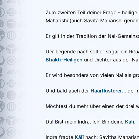
Zum zweiten Teil deiner Frage – heilige 
Maharishi (auch Savita Maharishi genann
Er gilt in der Tradition der Nai-Gemeins
Der Legende nach soll er sogar ein Ritu
Bhakti
–
Heiligen
und Dichter aus der Nai
Er wird besonders von vielen Nai als g
Und bald auch der
Haarflüsterer
… der 
Möchtest du mehr über einen der drei w
Du! Bist mein Indra. Ich! Bin deine
KāIī
.
Indra fragte
KāIī
nach: Savitha Maharish