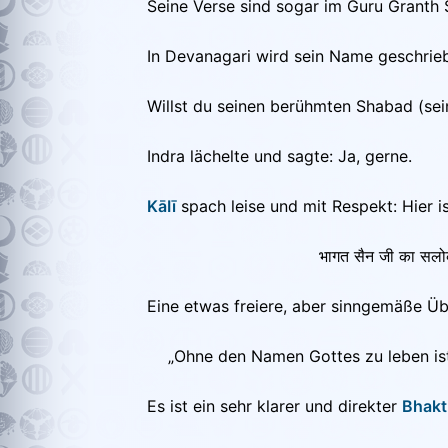
Seine Verse sind sogar im Guru Granth 
In Devanagari wird sein Name geschriebe
Willst du seinen berühmten Shabad (sein
Indra lächelte und sagte: Ja, gerne.
KāIī
spach leise und mit Respekt: Hier i
भागत सैन जी का सलोक
Eine etwas freiere, aber sinngemäße Üb
„Ohne den Namen Gottes zu leben ist 
Es ist ein sehr klarer und direkter
Bhakt