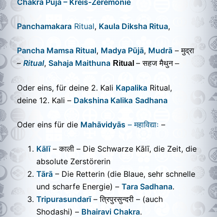
Chakra Pūjā
– Kreis-Zeremonie
Panchamakara
Ritual
,
Kaula Diksha Ritua
,
Pancha Mamsa Ritual
,
Madya Pūjā
,
Mudrā
– मुद्रा
–
Ritual
,
Sahaja Maithuna
– सहज मैथुन
Ritual
–
Oder eins, für deine 2
. Kali
Kapalika
Ritual,
deine
12. Kali –
Dakshina Kalika
Sadhana
Oder eins für die
Mahāvidyās
– महाविद्याः
–
Kālī
– काली – Die Schwarze KāIī, die Zeit, die
absolute Zerstöreri
n
Tārā
– Die Retterin (die Blaue, sehr schnelle
und scharfe Energie
) –
Tara Sadhana
.
Tripurasundarī
– त्रिपुरसुन्दरी –
(auch
Shodashi)
–
Bhairavi Chakra
.