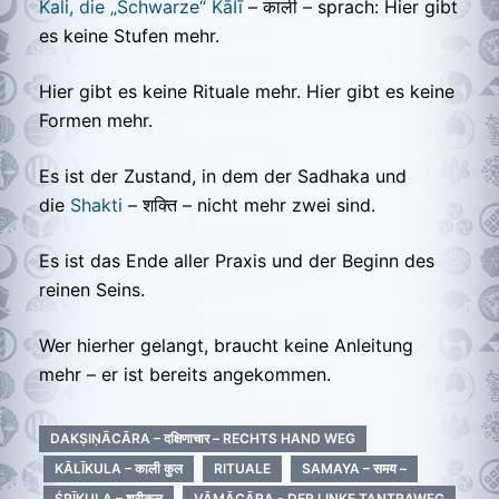
Kali, die „Schwarze“ KāIī
– काली – sprach:
Hier gibt
es keine Stufen mehr.
Hier gibt es keine Rituale mehr. Hier gibt es keine
Formen mehr.
Es ist der Zustand, in dem der Sadhaka und
die
Shakti
– शक्ति – nicht mehr zwei sind.
Es ist das Ende aller Praxis und der Beginn des
reinen Seins.
Wer hierher gelangt, braucht keine Anleitung
mehr – er ist bereits angekommen.
DAKṢIṆĀCĀRA – दक्षिणाचार – RECHTS HAND WEG
KĀLĪKULA – काली कुल
RITUALE
SAMAYA – समय –
ŚRĪKULA – श्रीकुल
VĀMĀCĀRA - DER LINKE TANTRAWEG