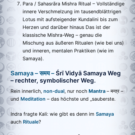
Para / Sahasrāra Mishra Ritual – Vollständige
innere Verschmelzung im tausendblättrigen
Lotus mit aufsteigender Kundalini bis zum
Herzen und darüber hinaus Das ist der
klassische Mishra-Weg – genau die
Mischung aus äußeren Ritualen (wie bei uns)
und inneren, mentalen Praktiken (wie im
Samaya).
Samaya – समय –
Śrī Vidyā Samaya Weg
– rechter, symbolischer Weg.
Rein innerlich,
non-dual
, nur noch
Mantra
– मन्त्र –
und
Meditation
– das höchste und „sauberste.
Indra fragte Kali: wie gibt es denn im
Samaya
auch
Rituale
?