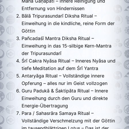
Mahā Gaṇapati – innere Reinigung und
Entfernung von Hindernissen
Bālā Tripurasundarī Diksha Ritual –
Einweihung in die kindliche, reine Form der
Göttin
Pañcadaśī Mantra Diksha Ritual –
Einweihung in das 15-silbige Kern-Mantra
der Tripurasundarī
Śrī Cakra Nyāsa Ritual – Inneres Nyāsa und
tiefe Meditation auf dem Śrī Yantra
Antaryāga Ritual – Vollständige innere
Opferung – alles nur im Geist vollzogen
Guru Padukā & Śaktipāta Ritual – Innere
Einweihung durch den Guru und direkte
Energie-Übertragung
Para / Sahasrāra Samaya Ritual –
Vollständige Verschmelzung mit der Göttin
im tausendblättrigen Lotus – Das ist der