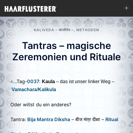
Zum
Men
Inhalt
ums
springen
KALIVEDA – कालीवेद –
,
METHODEN
Tantras – magische
Zeremonien und Rituale
«
…Tag-
0037
:
Kaula
– das ist unser linker Weg –
Vamachara
/
Kalikula
Oder willst du ein anderes?
Tantra:
Bija Mantra Diksha
– बीज मंत्र दीक्षा –
Ritual