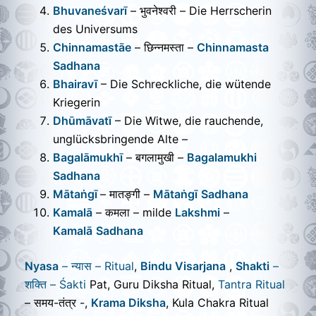
Bhuvaneśvarī
– भुवनेश्वरी – Die Herrscherin
des Universum
s
Chinnamastāe
– छिन्नमस्ता –
Chinnamasta
Sadhana
Bhairavī
– Die Schreckliche, die wütende
Kriegeri
n
Dhūmāvatī
– Die Witwe, die rauchende,
unglücksbringende Alt
e –
Bagalāmukhī
– बगलामुखी –
Bagalamukhi
Sadhana
Mātaṅgī
– मातङ्गी –
Mātaṅgī
Sadhana
Kamalā
– कमला – milde
Lakshmi
–
Kamalā
Sadhana
Nyasa
– न्यास – Ritual
,
Bindu Visarjana
,
Shakti
–
शक्ति – Śakti
Pat, Guru Diksha Ritual,
Tantra Ritual
– समय-तंत्र -,
Krama Diksha
, Kula Chakra Ritual