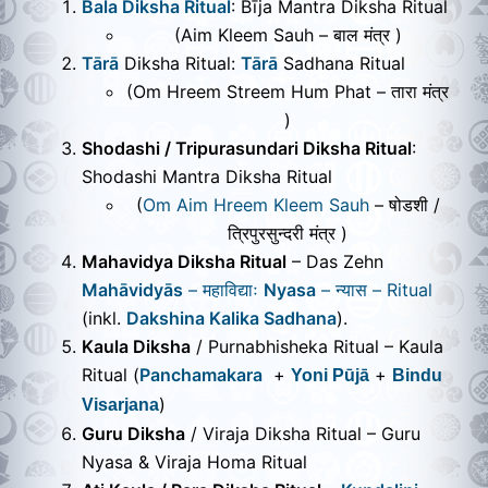
Bala Diksha Ritual
: Bīja Mantra Diksha Ritual
(Aim Kleem Sauh – बाल मंत्र )
Tārā
Diksha Ritual:
Tārā
Sadhana Ritual
(Om Hreem Streem Hum Phat – तारा मंत्र
)
Shodashi / Tripurasundari Diksha Ritual
:
Shodashi Mantra Diksha Ritual
(
Om Aim Hreem Kleem Sauh
– षोडशी /
त्रिपुरसुन्दरी मंत्र )
Mahavidya Diksha Ritual
–
Das Zehn
Mahāvidyās
– महाविद्याः
Nyasa
– न्यास – Ritual
(inkl.
Dakshina Kalika Sadhana
).
Kaula Diksha
/ Purnabhisheka Ritual
–
Kaula
Ritual (
Panchamakara
+
+
Yoni Pūjā
Bindu
)
Visarjana
Guru Diksha
/ Viraja Diksha Ritual
–
Guru
Nyasa & Viraja Homa Ritual