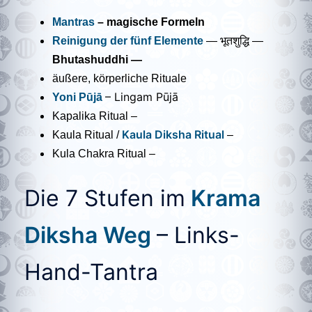
Mantras
– magische Formeln
Reinigung der fünf Elemente
— भूतशुद्धि —
Bhutashuddhi
—
äußere, körperliche Rituale
–
Lingam Pūjā
Yoni Pūjā
Kapalika Ritual –
Kaula Diksha Ritual
Kaula Ritual /
–
Kula Chakra Ritual –
Die 7 Stufen im
Krama
Diksha Weg
–
Links-
Hand-Tantra