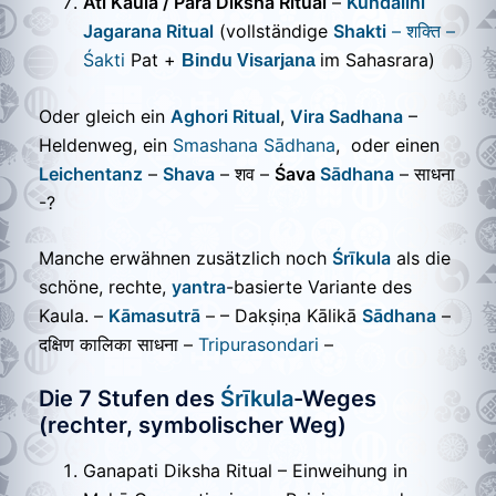
Ati Kaula / Para Diksha Ritual
–
Kundalini
Jagarana Ritual
(vollständige
Shakti
– शक्ति –
Śakti
Pat
+
im Sahasrara)
Bindu Visarjana
Oder gleich ein
Aghori Ritual
,
Vira Sadhana
–
Heldenweg, ein
Smashana Sādhana
,
oder einen
Leichentanz
–
Shava
– शव –
Śava
Sādhana
– साधना
-?
Manche erwähnen zusätzlich noch
Śrīkula
als die
schöne, rechte,
yantra
-basierte Variante des
Kaula. –
Kāmasutrā
– – Dakṣiṇa Kālikā
Sādhana
–
दक्षिण कालिका साधना –
Tripurasondari
–
Die 7 Stufen des
Śrīkula
-Weges
(rechter, symbolischer Weg)
Ganapati Diksha Ritual – Einweihung in