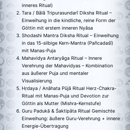
inneres Ritual)
Tara / Bālā Tripurasundarī Diksha Ritual –
Einweihung in die kindliche, reine Form der
Göttin mit erstem inneren Nyāsa
Shodashi Mantra Diksha Ritual – Einweihung
in das 15-silbige Kern-Mantra (Pañcadaśī)
mit Manas-Puja
Mahavidya Antaryāga Ritual – Innere
Verehrung der Mahavidyas – Kombination
aus äußerer Puja und mentaler
Visualisierung
Hṛdaya / Anāhata Pūjā Ritual Herz-Chakra-
Ritual mit Manas-Puja und Devotion zur
Göttin als Mutter (Mishra-Kernstufe)
Guru Padukā & Śaktipāta Ritual Gemischte
Einweihung: äußere Guru-Verehrung + innere
Energie-Übertragung