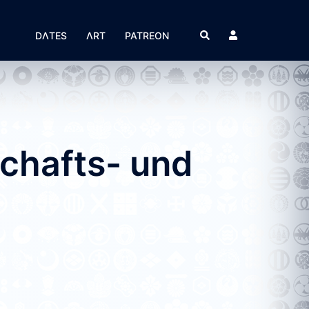
Suche
DΛTES
ΛRT
PATREON
schafts- und