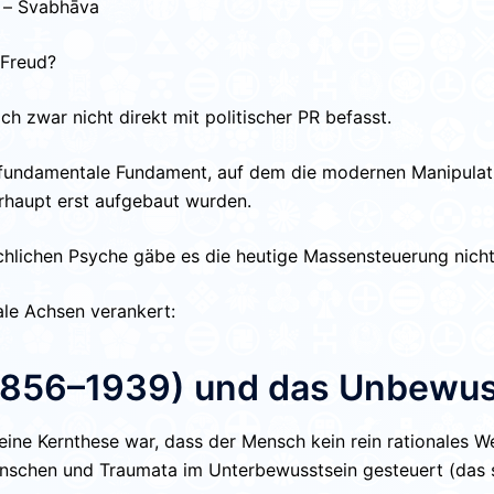
व – Svabhāva
: Freud?
ch zwar nicht direkt mit politischer PR befasst.
fundamentale Fundament, auf dem die modernen Manipulati
rhaupt erst aufgebaut wurden.
hlichen Psyche gäbe es die heutige Massensteuerung nicht
rale Achsen verankert:
(1856–1939) und das Unbewu
ne Kernthese war, dass der Mensch kein rein rationales Wes
ünschen und Traumata im Unterbewusstsein gesteuert (das 