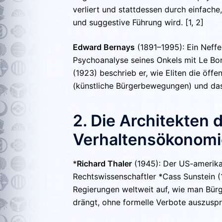
verliert und stattdessen durch einfach
und suggestive Führung wird. [1, 2]
Edward Bernays
(1891–1995):
Ein Neffe 
Psychoanalyse seines Onkels mit Le Bo
(1923)
beschrieb er, wie Eliten die öff
(künstliche Bürgerbewegungen) und d
2. Die Architekten 
Verhaltensökonomi
*
Richard Thaler
(1945):
Der US-amerikan
Rechtswissenschaftler *
Cass Sunstein (
Regierungen weltweit auf, wie man Bür
drängt, ohne formelle Verbote auszuspre