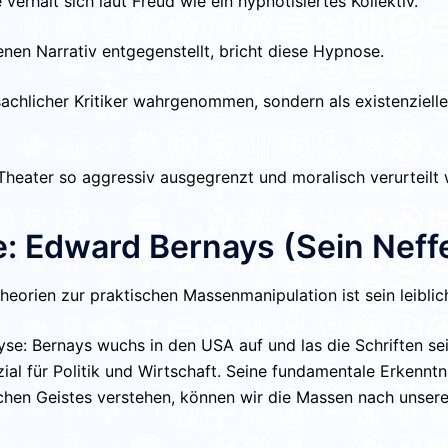
 verhält sich laut Freud wie ein hypnotisiertes Kollektiv.
en Narrativ entgegenstellt, bricht diese Hypnose.
sachlicher Kritiker wahrgenommen, sondern als existenziell
-Theater so aggressiv ausgegrenzt und moralisch verurteilt
be: Edward Bernays (Sein Neff
heorien zur praktischen Massenmanipulation ist sein leibli
yse: Bernays wuchs in den USA auf und las die Schriften s
zial für Politik und Wirtschaft. Seine fundamentale Erkennt
en Geistes verstehen, können wir die Massen nach unserem