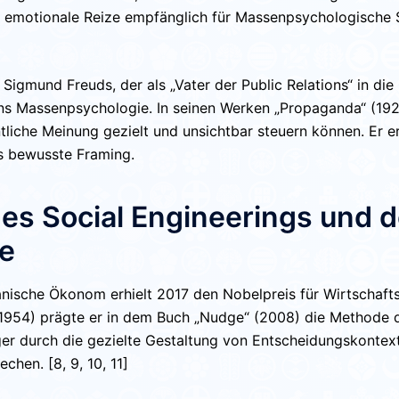
e, emotionale Reize empfänglich für
Massenpsychologische 
Sigmund Freuds, der als „Vater der Public Relations“ in die
ns Massenpsychologie. In seinen Werken
„Propaganda“ (19
entliche Meinung gezielt und unsichtbar steuern können. Er
as bewusste
Framing
.
des Social Engineerings und d
e
ische Ökonom erhielt 2017 den Nobelpreis für Wirtschaf
1954)
prägte er in dem Buch
„Nudge“ (2008)
die Methode 
ger durch die gezielte Gestaltung von Entscheidungskonte
chen. [8, 9, 10, 11]