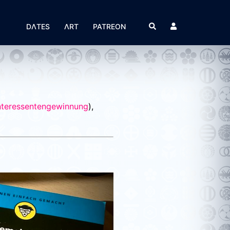
Suche
DΛTES
ΛRT
PATREON
nteressentengewinnung
),