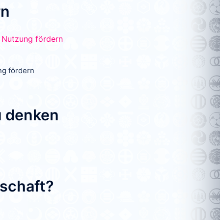
rn
ng fördern
u denken
tschaft?