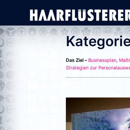
Zum
Inhalt
springen
Kategori
Das Ziel –
Businessplan
,
Maß
Strategien zur Personalausw