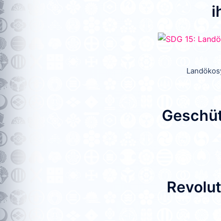
i
Landökosy
Geschüt
Revolut