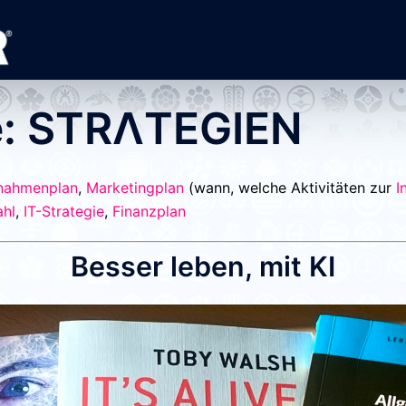
e:
STRΛTEGIEN
nahmenplan
,
Marketingplan
(wann, welche Aktivitäten zur
I
ahl
,
IT-Strategie
,
Finanzplan
Besser leben, mit KI