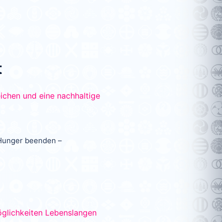
t
 Hunger beenden –