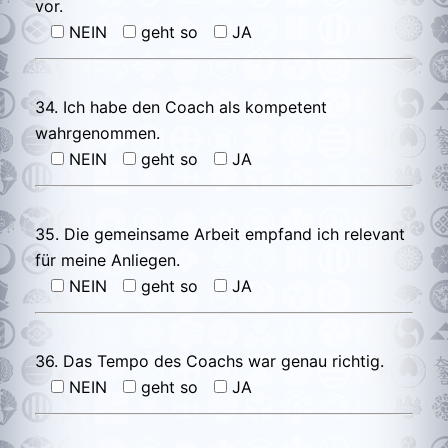
vor.
NEIN
geht so
JA
34. Ich habe den Coach als kompetent
wahrgenommen.
NEIN
geht so
JA
35. Die gemeinsame Arbeit empfand ich relevant
für meine Anliegen.
NEIN
geht so
JA
36. Das Tempo des Coachs war genau richtig.
NEIN
geht so
JA