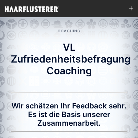
Zum
Men
Inhalt
ums
springen
COΛCHING
VL
Zufriedenheitsbefragung
Coaching
Wir schätzen Ihr Feedback sehr.
Es ist die Basis unserer
Zusammenarbeit.