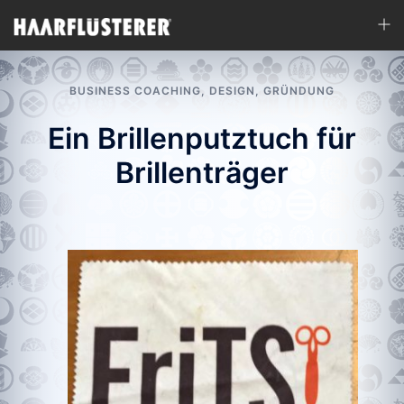
Zum
Men
Inhalt
ums
springen
BUSINESS COACHING
,
DESIGN
,
GRÜNDUNG
Ein Brillenputztuch für
Brillenträger