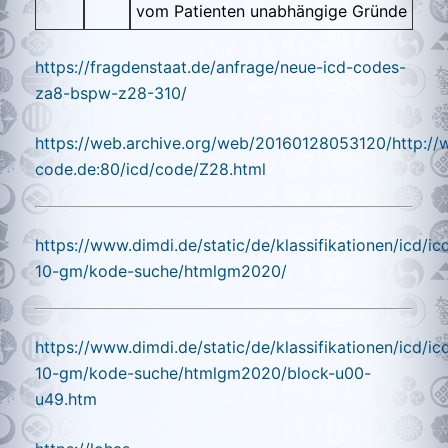
vom Patienten unabhängige Gründe
https://fragdenstaat.de/anfrage/neue-icd-codes-
za8-bspw-z28-310/
https://web.archive.org/web/20160128053120/http://
code.de:80/icd/code/Z28.html
https://www.dimdi.de/static/de/klassifikationen/icd/ic
10-gm/kode-suche/htmlgm2020/
https://www.dimdi.de/static/de/klassifikationen/icd/ic
10-gm/kode-suche/htmlgm2020/block-u00-
u49.htm