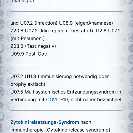
deaths.pdf
und U07.2 (Infektion) U08.9 (eigenAnamnese)
Z20.8 U07.2 (klin.-epidem. bestätigt) J12.8 U07.2
(mit Pneumoni)
Z03.8 (Test negativ)
U09.9 Post-Cov
U07.2 U11.9 (Immunisierung notwendig oder
prophylaktisch)
U07.5
Multisystemisches Entzündungssyndrom in
Verbindung mit
COVID-19
, nicht näher bezeichnet
Zytokinfreisetzungs-Syndrom
nach
Immuntherapie [Cytokine release syndrome]