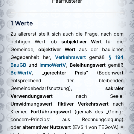
Haarflüsterer
1 Werte
Zu allererst stellt sich auch die Frage, nach dem
richtigen Wert: ob
subjektiver Wert
für die
Gemeinde,
objektiver Wert
aus der baulichen
Gegebenheit her,
Verkehrswert
gemäß
§ 194
BauGB
und
ImmoWertV
,
Beleihungswert
gemäß
BelWertV
, „
gerechter Preis
“ (Bodenwert
entsprechend der bleibenden
Gemeindebedarfsnutzung),
sakraler
Verwendungswert
nach Seele,
Umwidmungswert
,
fiktiver Verkehrswert
nach
Kremer,
Fortführungswert
(gemäß des „Going-
concern-Prinzips“ aus Rechnungslegung)
oder
alternativer Nutzwert
(EVS 1 von TEGoVA) =