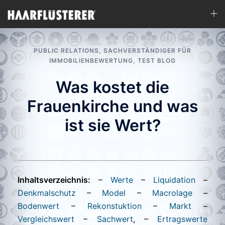
Zum
Men
Inhalt
ums
springen
PUBLIC RELATIONS
,
SACHVERSTÄNDIGER FÜR
IMMOBILIENBEWERTUNG
,
TEST BLOG
Was kostet die
Frauenkirche und was
ist sie Wert?
Inhaltsverzeichnis:
–
Werte
–
Liquidation
–
Denkmalschutz
–
Model
–
Macrolage
–
Bodenwert
–
Rekonstuktion
–
Markt
–
Vergleichswert
–
Sachwert
, –
Ertragswerte