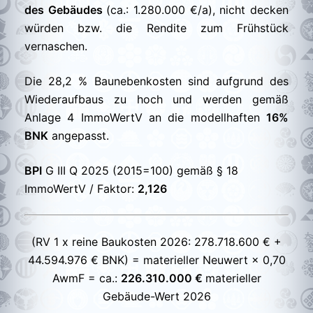
des Gebäudes
(ca.: 1.280.000 €/a), nicht decken
würden bzw. die Rendite zum Frühstück
vernaschen.
Die 28,2 % Baunebenkosten sind aufgrund des
Wiederaufbaus zu hoch und werden gemäß
Anlage 4 ImmoWertV an die modellhaften
16%
BNK
angepasst.
BPI
G III Q 2025 (2015=100) gemäß § 18
ImmoWertV / Faktor:
2,126
(RV 1 x reine Baukosten 2026: 278.718.600 € +
44.594.976 € BNK) = materieller Neuwert × 0,70
AwmF = ca.:
226.310.000 €
materieller
Gebäude-Wert 2026