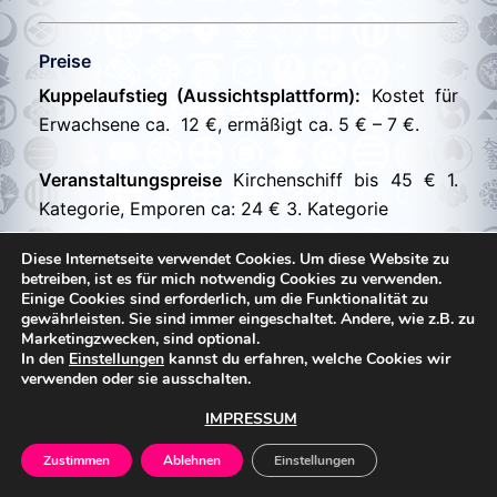
Preise
Kuppelaufstieg (Aussichtsplattform):
Kostet für
Erwachsene ca. 12 €, ermäßigt ca. 5 € – 7 €.
Veranstaltungspreise
Kirchenschiff bis 45 € 1.
Kategorie, Emporen ca: 24 € 3. Kategorie
Diese Internetseite verwendet Cookies. Um diese Website zu
betreiben, ist es für mich notwendig Cookies zu verwenden.
Einige Cookies sind erforderlich, um die Funktionalität zu
gewährleisten. Sie sind immer eingeschaltet. Andere, wie z.B. zu
Marketingzwecken, sind optional.
In den
Einstellungen
kannst du erfahren, welche Cookies wir
Innenansicht – Blick zum Altar mit der Kern-Orgel
verwenden oder sie ausschalten.
von 2005 – Foto: Eric Der Haarflüsterer
IMPRESSUM
Zustimmen
Ablehnen
Einstellungen
Flächen