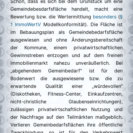
Schon, dass es sich bei dem Grunstück um eine
Gemeindebesdarfsfläche handelt, macht eine
Bewertung bzw. die Wertermittlung
besonders
(
§
1 ImmoWertV
Modellkonformität). Die Fläche ist
im Bebauungsplan als Gemeindebedarfsfläche
ausgewiesen und ohne Änderungsbereitschaft
der Kommune, einem privatwirtschaftlichen
Gewinnstreben entzogen und auf dem freinen
Immobilienmarkt nahezu unveräußerlich. Bei
„abgehendem Gemeinbedarf“ ist für den
Bodenwert die ausgewiesene bzw. die zu
erwartende Qualität einer „würdevollen“
(Diskotheken, Fitness-Center, Einkaufzentren,
nicht-christliche Glaubenseinrichtungen),
zulässigen privatwirtschaftlichen Nutzung und
der Nachfrage auf den Teilmärkten maßgeblich.
Verlieren Gemeinbedarfsflächen ihre öffentliche
Zweckbindung, so ist für den Verkehrswert