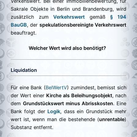
Verkehswert. Bei einer Immobilienbewertung, für
Sakrale Objekte in Berlin und Brandenburg, wird
zusätzlich zum
Verkehrswert
gemäß
§ 194
BauGB
, der
spekulationsbereinigte Verkehrswert
beauftragt.
Welcher Wert wird also benötigt?
Liquidation
Für eine Bank (
BelWertV
) zumindest, bemisst sich
der Wert einer
Kirche als Beleihungsobjekt
, nach
dem
Grundstückswert minus Abrisskosten
. Eine
Bank folgt der
Logik
, dass ein Grundstück mehr
wert ist, wenn man die bestehende (
unrentable
)
Substanz entfernt.