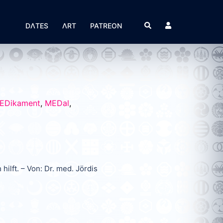
Suche
DΛTES
ΛRT
PATREON
EDikament
,
MEDal
,
hilft. – Von: Dr. med. Jördis