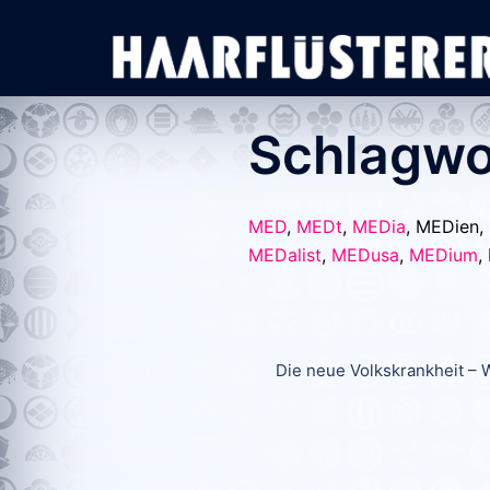
Zum
Inhalt
springen
Schlagwo
MED
,
MEDt
,
MEDia
, MEDien,
MEDalist
,
MEDusa
,
MEDium
,
Die neue Volkskrankheit – Wi