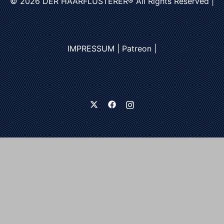
© 2026
DER HAARFLÜSTERER®
All Rights Reserved |
IMPRESSUM
|
Patreon
|