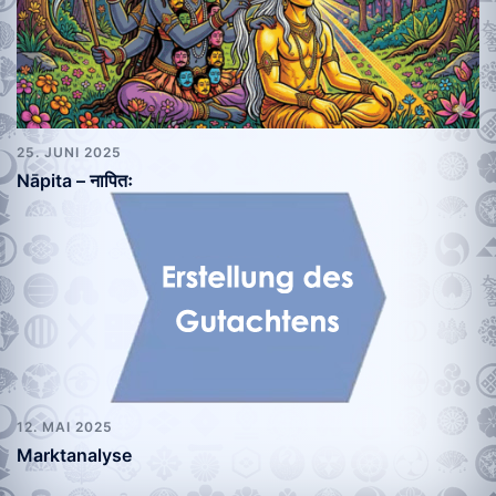
25. JUNI 2025
Nāpita – नापितः
12. MAI 2025
Marktanalyse