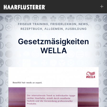
Zum
Men
Inhalt
ums
springen
FRISEUR TRAINING
,
FRISIERLEXIKON
,
NEWS
,
REZEPTBUCH
,
ΛLLGEMEIN
,
ΛUSBILDUNG
Gesetzmäsigkeiten
WELLA