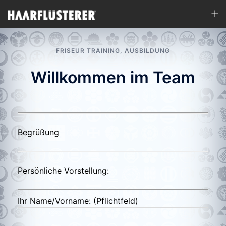
Zum
Men
Inhalt
ums
springen
FRISEUR TRAINING
,
ΛUSBILDUNG
Willkommen im Team
Begrüßung
Persönliche Vorstellung:
Ihr Name/Vorname: (Pflichtfeld)